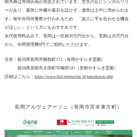
樹木葬は専用区画が用意されています。芝生の丘にシンボルツリ
ーがあり、墓所に外柵や墓石を設けず、遺骨は土中に埋められま
す。毎年合同供養蔡が行われるため、「故人に手を合わせる機会
がほしい」という方にもおすすめです。
永代使用料込みで、長岡は一区画30万円台から、見附は20万円台
から、年間管理費0円でご契約いただけます。
住所：新潟県長岡市横枕町172（長岡やすらぎ霊園）
新潟県見附市太田町字梅田541（見附やすらぎ霊園）
詳細は
こちら：
https://www.fuji-memorial.jp/jumokusou.php
長岡アルヴェアージュ（長岡市宮本東方町）