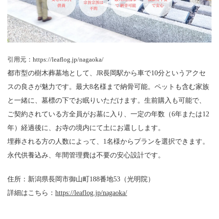
引用元：https://leaflog.jp/nagaoka/
都市型の樹木葬墓地として、JR長岡駅から車で10分というアクセ
スの良さが魅力です。最大8名様まで納骨可能。ペットも含む家族
と一緒に、墓標の下でお眠りいただけます。生前購入も可能で、
ご契約されている方全員がお墓に入り、一定の年数（6年または12
年）経過後に、お寺の境内にて土にお還しします。
埋葬される方の人数によって、1名様からプランを選択できます。
永代供養込み、年間管理費は不要の安心設計です。
住所：新潟県長岡市御山町188番地53（光明院）
詳細は
こちら：
https://leaflog.jp/nagaoka/