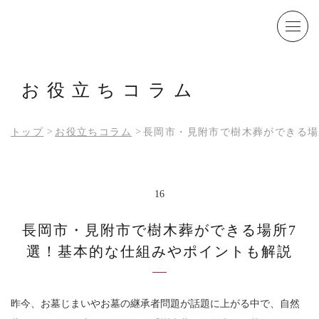
トップ
不動院について
お役立ち
コラム
樹木葬
永代供養墓
お墓じまい
お知らせ・ブログ
ペットのご供養
不動院の春夏秋冬
>
>
トップ
お役立ちコラム
長岡市・見附市で樹木葬ができる場
よくあるご質問
年間行事
アクセス
ご利用者の声
お問い合わせ・資料請求
お役立ちコラム
16
プライバシーポリシー
長岡市・見附市で樹木葬ができる場所7
選！基本的な仕組みやポイントも解説
0258-62-0991
お問い合わせ・資料請求
昨今、お墓じまいやお墓の継承者問題が話題に上がる中で、自然