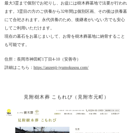
最大3霊まで個別でお祀りし、お盆には樹木葬墓地で法要が行われ
ます。3霊目の方のご供養から32年間は個別区画、その後は供養墓
にて合祀されます。永代供養のため、後継者がいない方でも安心
してご利用いただけます。
現在の墓石をお墓じまいして、お骨を樹木葬墓地に納骨すること
も可能です。
住所：長岡市神田町1丁目4-10（安善寺）
詳細は
こちら：
https://anzenji-jyumokusou.com/
見附樹木葬 こもれび（見附市元町）