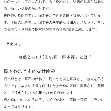
葬の一つとして注目されている「樹木葬」。従来のお墓とは異な
る、新しい供養のかたちです。
長岡市や見附市でも、樹木葬ができる霊園・寺院が増えていま
す。今回の記事では、樹木葬の基本的な仕組みとメリット、そし
て長岡市・見附市で樹木葬ができる場所7選をご紹介します。
目次
[
開く
]
自然と共に眠る供養「樹木葬」とは？
樹木葬の基本的な仕組み
樹木葬とは、墓石の代わりに樹木やお花を墓標として故人を弔う
方法です。
故人の遺骨は個別または合葬の区画に埋葬され、墓標
として植えられた木や花々のそばで眠ります。
樹木葬の中にもいろいろなタイプがあり、霊園・寺院、プランに
よって異なります。