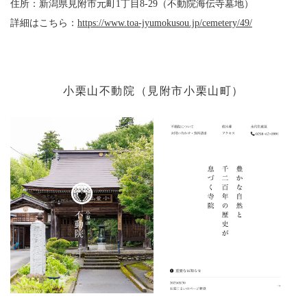
住所：新潟県見附市元町1丁目8-29（不動院海伝寺墓地）
詳細は
こちら：
https://www.toa-jyumokusou.jp/cemetery/49/
小栗山不動院（見附市小栗山町）