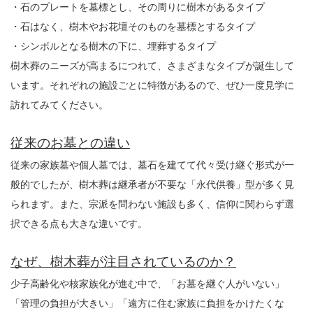
・石のプレートを墓標とし、その周りに樹木があるタイプ
・石はなく、樹木やお花壇そのものを墓標とするタイプ
・シンボルとなる樹木の下に、埋葬するタイプ
樹木葬のニーズが高まるにつれて、さまざまなタイプが誕生して
います。それぞれの施設ごとに特徴があるので、ぜひ一度見学に
訪れてみてください。
従来のお墓との違い
従来の家族墓や個人墓では、墓石を建てて代々受け継ぐ形式が一
般的でしたが、
樹木葬は継承者が不要な「永代供養」型が多く見
られます。
また、宗派を問わない施設も多く、信仰に関わらず選
択できる点も大きな違いです。
なぜ、樹木葬が注目されているのか？
少子高齢化や核家族化が進む中で、
「お墓を継ぐ人がいない」
「管理の負担が大きい」「遠方に住む家族に負担をかけたくな