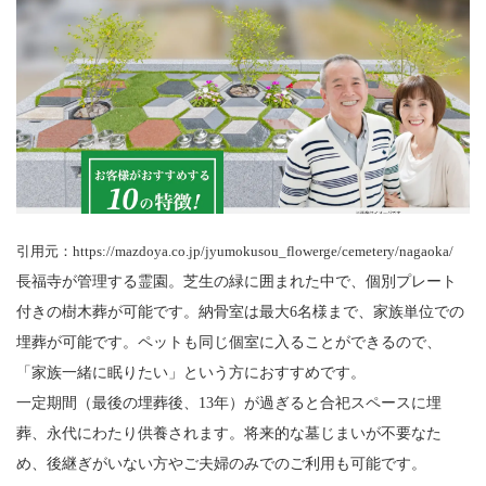
引用元：https://mazdoya.co.jp/jyumokusou_flowerge/cemetery/nagaoka/
長福寺が管理する霊園。芝生の緑に囲まれた中で、個別プレート
付きの樹木葬が可能です。納骨室は最大6名様まで、家族単位での
埋葬が可能です。ペットも同じ個室に入ることができるので、
「家族一緒に眠りたい」という方におすすめです。
一定期間（最後の埋葬後、13年）が過ぎると合祀スペースに埋
葬、永代にわたり供養されます。将来的な墓じまいが不要なた
め、後継ぎがいない方やご夫婦のみでのご利用も可能です。