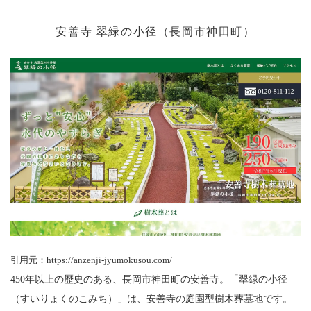
安善寺
翠緑の小径（長岡市神田町）
引用元：https://anzenji-jyumokusou.com/
450年以上の歴史のある、長岡市神田町の安善寺。「翠緑の小径
（すいりょくのこみち）」は、安善寺の庭園型樹木葬墓地です。