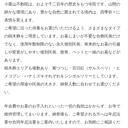
小栗山不動院は、およそ千二百年の歴史をもつ寺院です。山間の
静かな環境にあり、豊かな自然に囲まれてる境内は、四季折々に
表情を変えます。
ご希望に沿った供養をお選びいただけるよう、さまざまなタイプ
の樹木葬をご用意しています。お墓じまいが不要な合葬区画だけ
でなく、使用年数制限のない永久個別区画、将来的なお墓の引越
しや変更がしやすい個別区画、散骨、ペットと一緒のお墓などが
あります。
樹木葬エリアも複数あり、紫つつじ・百日紅（サルスベリ）・ヒ
メコブシ・ハナミズキそれぞれをシンボルツリーとしています。
ご希望の用途や区画の大きさ、納骨人数に合わせてお選びくださ
い。
年会費やお墓のお手入れといった一切の負担はかからず、お寺で
維持管理してまいります。納骨後も、ご希望される方へは年忌法
要や合同年忌法要をご案内いたしますので、お気軽にご相談くだ