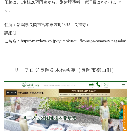
価格は、1名様20万円台から、別途埋葬料・管理費はかかりませ
ん。
住所：新潟県長岡市宮本東方町1592（長福寺）
詳細は
こちら：
https://mazdoya.co.jp/jyumokusou_flowerge/cemetery/nagaoka/
リーフログ長岡樹木葬墓苑（長岡市御山町）