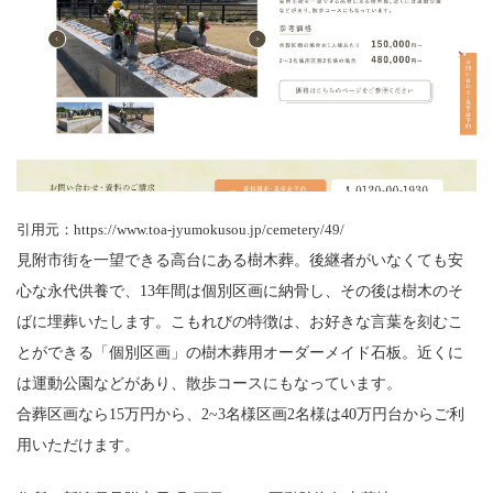
引用元：https://www.toa-jyumokusou.jp/cemetery/49/
見附市街を一望できる高台にある樹木葬。後継者がいなくても安
心な永代供養で、13年間は個別区画に納骨し、その後は樹木のそ
ばに埋葬いたします。こもれびの特徴は、お好きな言葉を刻むこ
とができる「個別区画」の樹木葬用オーダーメイド石板。近くに
は運動公園などがあり、散歩コースにもなっています。
合葬区画なら15万円から、2~3名様区画2名様は40万円台からご利
用いただけます。